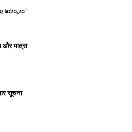
¤¿ à¤¦à¤¿à¤¨
य और मात्रा
पार सूचना