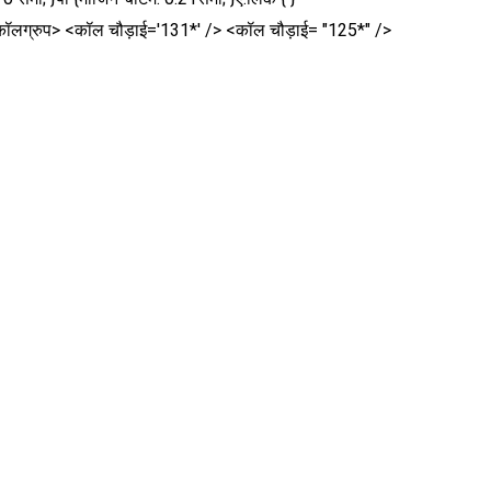
 <कॉलग्रुप> <कॉल चौड़ाई='131*' /> <कॉल चौड़ाई= "125*" />