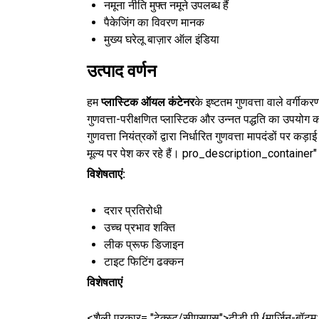
नमूना नीति
मुफ्त नमूने उपलब्ध हैं
पैकेजिंग का विवरण
मानक
मुख्य घरेलू बाज़ार
ऑल इंडिया
उत्पाद वर्णन
हम
प्लास्टिक ऑयल कंटेनर
के इष्टतम गुणवत्ता वाले वर्गीक
गुणवत्ता-परीक्षणित प्लास्टिक और उन्नत पद्धति का उपयोग कर
गुणवत्ता नियंत्रकों द्वारा निर्धारित गुणवत्ता मापदंडों पर क
मूल्य पर पेश कर रहे हैं। pro_description_container" s
विशेषताएं:
दरार प्रतिरोधी
उच्च प्रभाव शक्ति
लीक प्रूफ डिजाइन
टाइट फिटिंग ढक्कन
विशेषताएं
<शैली प्रकार= "टेक्स्ट/सीएसएस">टीडी पी {मार्जिन-बॉटम: 0