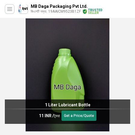
MB Daga Packaging Pvt Ltd.
TRUSTED
জিএসটি নম্বর. 19AAICM9523B1ZF
SELLER
1 Liter Lubricant Bottle
11 INR
/
টুকরা
Get a Price/Quote