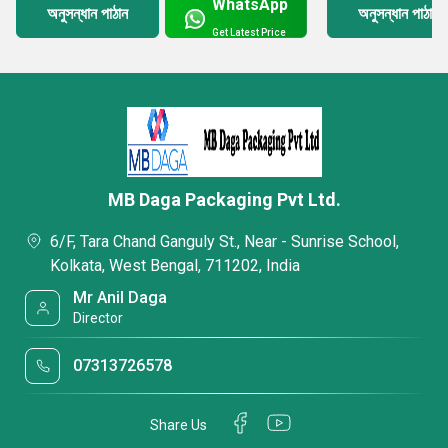
WhatsApp
অনুসন্ধান পাঠান
অনুসন্ধান পাঠান
Get Latest Price
MB Daga Packaging Pvt Ltd.
6/F, Tara Chand Ganguly St., Near - Sunrise School,
Kolkata, West Bengal, 711202, India
Mr Anil Daga
Director
07313726578
Share Us