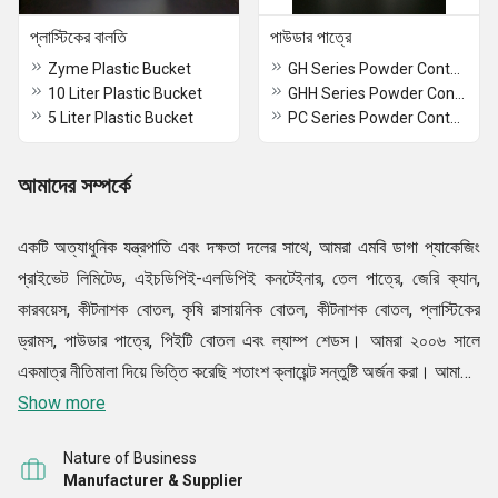
প্লাস্টিকের বালতি
পাউডার পাত্রে
Zyme Plastic Bucket
GH Series Powder Containers
10 Liter Plastic Bucket
GHH Series Powder Container
5 Liter Plastic Bucket
PC Series Powder Container
আমাদের সম্পর্কে
একটি অত্যাধুনিক যন্ত্রপাতি এবং দক্ষতা দলের সাথে, আমরা এমবি ডাগা প্যাকেজিং
প্রাইভেট লিমিটেড, এইচডিপিই-এলডিপিই কনটেইনার, তেল পাত্রে, জেরি ক্যান,
কারবয়েস, কীটনাশক বোতল, কৃষি রাসায়নিক বোতল, কীটনাশক বোতল, প্লাস্টিকের
ড্রামস, পাউডার পাত্রে, পিইটি বোতল এবং ল্যাম্প শেডস। আমরা ২০০৬ সালে
একমাত্র নীতিমালা দিয়ে ভিত্তি করেছি শতাংশ ক্লায়েন্ট সন্তুষ্টি অর্জন করা। আমাদের
উদ্দেশ্য অর্জনের জন্য, আমরা আমাদের পণ্যগুলি 250 মিলি থেকে 50 লিটার অফার
Show more
করছি। ক্লায়েন্টদের নির্দিষ্ট চাহিদা অনুযায়ী ক্ষমতা। আমাদের সংস্থাটি নৈতিক
Nature of Business
ব্যবসায়িক নীতিগুলি অনুসরণ করার জন্য মূল মূল্যবোধ দ্বারা চালিত হয় এবং এটি
Manufacturer & Supplier
আমাদের ক্লায়েন্টদের মধ্যে একটি শ্রদ্ধাশীল অবস্থান দিয়েছে।