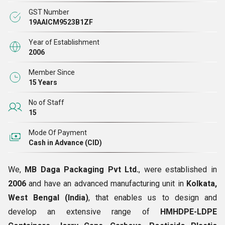
GST Number
19AAICM9523B1ZF
আমরা মূলত কলকাতা, ওডিশা এবং বিহার অঞ্চলের ক্লায়েন্টদের সরবরাহ করি।
Year of Establishment
2006
Member Since
15 Years
No of Staff
15
Mode Of Payment
Cash in Advance (CID)
We,
MB Daga Packaging Pvt Ltd.
, were established in
2006
and have an advanced manufacturing unit in
Kolkata,
West Bengal (India)
, that enables us to design and
develop an extensive range of
HMHDPE-LDPE